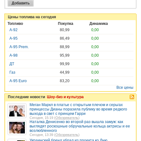
Цены топлива на сегодня
Топливо
Покупка
Динамика
А-92
80,99
0,00
А-95
86,49
0,00
А-95 Prem.
88,99
0,00
А-98
95,99
0,00
ДТ
99,99
0,00
Газ
44,99
0,00
A-95 Euro
83,20
0,00
Все цены
Последние новости
Шоу-биз и культура
Меган Маркл в платье с открытым плечом и серьгах
принцессы Дианы поразила публику во время редкого
выхода в свет с принцем Гарри
Сегодня, 15:19 (
Обозреватель
)
Наталка Денисенко во второй раз вышла замуж: как
выглядят роскошные обручальные кольца актрисы и ее
возлюбленного
Сегодня, 13:39 (
Обозреватель
)
Украинский бренд убрал из проекта ко Дню