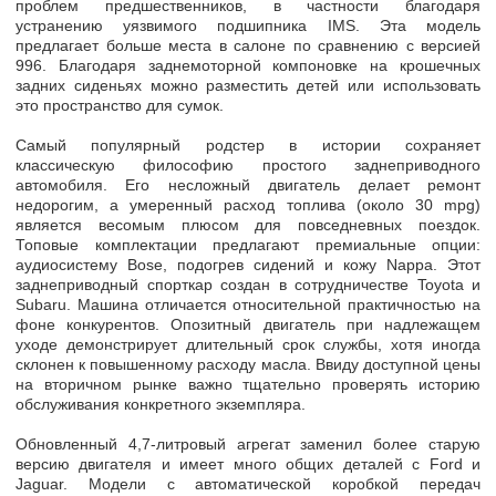
проблем предшественников, в частности благодаря
устранению уязвимого подшипника IMS. Эта модель
предлагает
больше места в салоне по сравнению с версией
996. Благодаря
заднемоторной компоновке на крошечных
задних сиденьях можно разместить детей или использовать
это пространство для сумок.
Самый популярный родстер в истории сохраняет
классическую философию простого заднеприводного
автомобиля. Его несложный двигатель делает ремонт
недорогим, а умеренный расход топлива (около 30 mpg)
является весомым плюсом для повседневных поездок.
Топовые комплектации предлагают премиальные опции:
аудиосистему Bose, подогрев сидений и кожу Nappa.
Этот
заднеприводный спорткар создан в сотрудничестве Toyota и
Subaru.
Машина отличается относительной практичностью на
фоне конкурентов.
Опозитный двигатель при надлежащем
уходе демонстрирует длительный срок службы, хотя иногда
склонен к повышенному расходу масла. Ввиду доступной цены
на вторичном рынке важно тщательно проверять историю
обслуживания конкретного экземпляра.
Обновленный 4,7-литровый агрегат заменил более старую
версию двигателя и имеет много общих деталей с Ford и
Jaguar.
Модели с автоматической коробкой передач