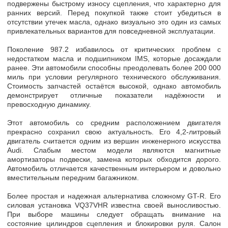
подвержены быстрому износу сцепления, что характерно для
ранних версий.
Перед покупкой также стоит убедиться в
отсутствии утечек масла, однако визуально это один из самых
привлекательных вариантов для повседневной эксплуатации.
Поколение 987.2 избавилось от критических проблем с
недостатком масла и подшипником IMS, которые досаждали
ранее.
Эти автомобили способны преодолевать более 200 000
миль при условии регулярного технического обслуживания.
Стоимость запчастей остаётся высокой, однако автомобиль
демонстрирует отличные показатели надёжности и
превосходную динамику.
Этот автомобиль со средним расположением двигателя
прекрасно сохранил свою актуальность. Его 4,2-литровый
двигатель считается одним из вершин инженерного искусства
Audi.
Слабым местом модели являются магнитные
амортизаторы подвески, замена которых обходится дорого.
Автомобиль
отличается качественным интерьером и довольно
вместительным передним багажником.
Более простая и надежная альтернатива сложному GT-R. Его
силовая установка VQ37VHR известна своей выносливостью.
При выборе машины следует обращать внимание на
состояние цилиндров сцепления и блокировки руля. Салон