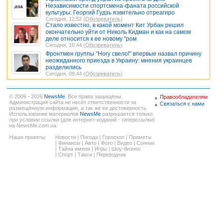
Независимости спортсмена-фаната российской
культуры: Георгий Гудзь язвительно отреагиро
Сегодня, 12:52 (
Обозреватель
)
Стало известно, в какой момент Кит Урбан решил
окончательно уйти от Николь Кидман и как на самом
деле относится к ее новому "ром
Сегодня, 10:44 (
Обозреватель
)
Фронтмен группы "Ногу свело!" впервые назвал причину
неожиданного приезда в Украину: мнения украинцев
разделились
Сегодня, 09:44 (
Обозреватель
)
© 2009 - 2026
NewsMe
. Все права защищены.
Правообладателям
Администрация сайта не несёт ответственности за
Связаться с нами
размещённую информацию, а так же ее достоверность.
Использование материалов
NewsMe
разрешается только
при условии ссылки (для интернет-изданий - гиперссылки)
на NewsMe.com.ua.
Наши проекты:
Новости
|
Погода
|
Гороскоп
|
Приметы
|
Финансы
|
Авто
|
Фото
|
Видео
|
Сонник
|
Тайна имени
|
Игры
|
Шоу-бизнес
|
Спорт
|
Такси
|
Переводчик