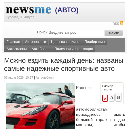
(АВТО)
Суббота, 08 Август
RSS
Поиск
Главная
Автоновости
Цены на топливо
Подбор шин
Автосалоны
АвтоБазар
Полезная информация
Можно ездить каждый день: названы
самые надежные спортивные авто
|
08 июля 2026, 10:27
Автомобили
Размер
Раньше
текста:
автомобилистам
приходилось иметь
большой гараж на две
машины, чтобы