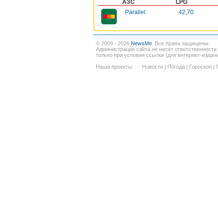
АЗС
LPG
Parallel
42,70
© 2009 - 2026
NewsMe
. Все права защищены.
Администрация сайта не несёт ответственности
только при условии ссылки (для интернет-издан
Наши проекты:
Новости
|
Погода
|
Гороскоп
|