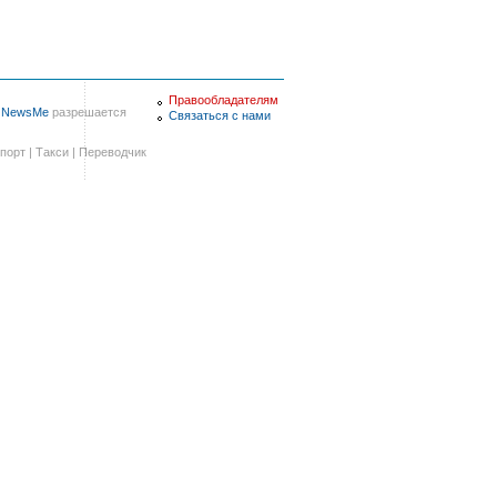
Правообладателям
в
NewsMe
разрешается
Связаться с нами
порт
|
Такси
|
Переводчик