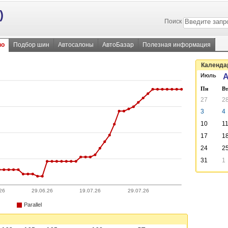
)
Поиск
во
Подбор шин
Автосалоны
АвтоБазар
Полезная информация
Календар
Июль
А
Пн
Вт
27
2
3
4
10
1
17
1
24
2
31
1
26
29.06.26
19.07.26
29.07.26
Parallel