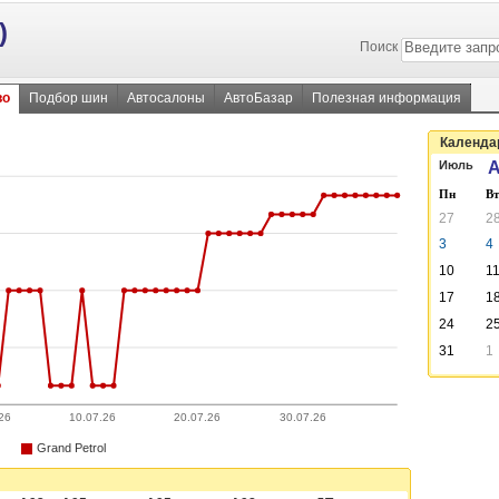
)
Поиск
во
Подбор шин
Автосалоны
АвтоБазар
Полезная информация
Календар
Июль
А
Пн
Вт
27
2
3
4
10
1
17
1
24
2
31
1
26
10.07.26
20.07.26
30.07.26
Grand Petrol