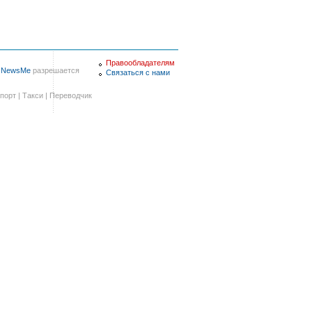
Правообладателям
в
NewsMe
разрешается
Связаться с нами
порт
|
Такси
|
Переводчик