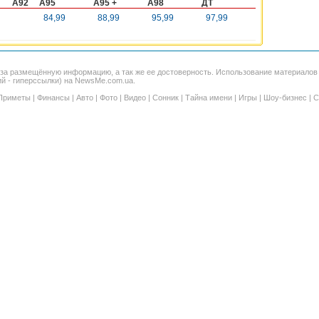
A92
A95
A95 +
A98
ДТ
84,99
88,99
95,99
97,99
 за размещённую информацию, а так же ее достоверность. Использование материало
ий - гиперссылки) на NewsMe.com.ua.
Приметы
|
Финансы
|
Авто
|
Фото
|
Видео
|
Сонник
|
Тайна имени
|
Игры
|
Шоу-бизнес
|
С