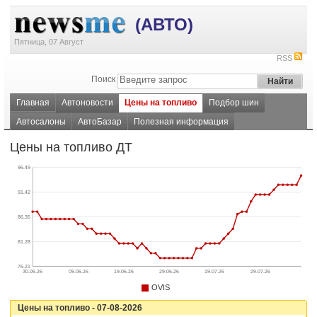
(АВТО)
Пятница, 07 Август
RSS
Поиск
Главная
Автоновости
Цены на топливо
Подбор шин
Автосалоны
АвтоБазар
Полезная информация
Цены на топливо ДТ
96.49
91.42
86.35
81.28
76.21
30.05.26
09.06.26
19.06.26
29.06.26
19.07.26
29.07.26
OVIS
Цены на топливо - 07-08-2026