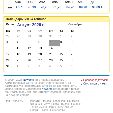
АЗС
LPG
A92
A95
A95 +
A98
ДТ
OVIS
43,99
78,90
81,90
84,90
89,90
94,80
Календарь цен на топливо
Июль
Август 2026 г.
Сентябрь
Пн
Вт
Ср
Чт
Пт
Сб
Вс
27
28
29
30
31
1
2
3
4
5
6
7
8
9
10
11
12
13
14
15
16
17
18
19
20
21
22
23
24
25
26
27
28
29
30
31
1
2
3
4
5
6
© 2009 - 2026
NewsMe
. Все права защищены.
Правообладателям
Администрация сайта не несёт ответственности за
Связаться с нами
размещённую информацию, а так же ее достоверность.
Использование материалов
NewsMe
разрешается только
при условии ссылки (для интернет-изданий - гиперссылки)
на NewsMe.com.ua.
Наши проекты:
Новости
|
Погода
|
Гороскоп
|
Приметы
|
Финансы
|
Авто
|
Фото
|
Видео
|
Сонник
|
Тайна имени
|
Игры
|
Шоу-бизнес
|
Спорт
|
Такси
|
Переводчик