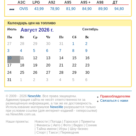
АЗС
LPG
A92
A95
A95 +
A98
ДТ
OVIS
43,99
78,90
81,90
84,90
89,90
94,80
Календарь цен на топливо
Июль
Август 2026 г.
Сентябрь
Пн
Вт
Ср
Чт
Пт
Сб
Вс
27
28
29
30
31
1
2
3
4
5
6
7
8
9
10
11
12
13
14
15
16
17
18
19
20
21
22
23
24
25
26
27
28
29
30
31
1
2
3
4
5
6
© 2009 - 2026
NewsMe
. Все права защищены.
Правообладателям
Администрация сайта не несёт ответственности за
Связаться с нами
размещённую информацию, а так же ее достоверность.
Использование материалов
NewsMe
разрешается только
при условии ссылки (для интернет-изданий - гиперссылки)
на NewsMe.com.ua.
Наши проекты:
Новости
|
Погода
|
Гороскоп
|
Приметы
|
Финансы
|
Авто
|
Фото
|
Видео
|
Сонник
|
Тайна имени
|
Игры
|
Шоу-бизнес
|
Спорт
|
Такси
|
Переводчик