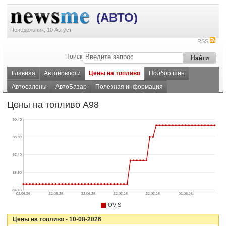
(АВТО)
Понедельник, 10 Август
RSS
Поиск
Главная
Автоновости
Цены на топливо
Подбор шин
Автосалоны
АвтоБазар
Полезная информация
Цены на топливо А98
90.40
88.90
87.40
85.90
84.40
02.06.26
12.06.26
22.06.26
12.07.26
22.07.26
01.08.26
OVIS
Цены на топливо - 10-08-2026