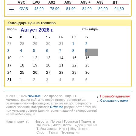
АЗС
LPG
A92
A95
A95 +
A98
ДТ
OVIS
43,99
78,90
81,90
84,90
89,90
94,80
Календарь цен на топливо
Июль
Август 2026 г.
Сентябрь
Пн
Вт
Ср
Чт
Пт
Сб
Вс
27
28
29
30
31
1
2
3
4
5
6
7
8
9
10
11
12
13
14
15
16
17
18
19
20
21
22
23
24
25
26
27
28
29
30
31
1
2
3
4
5
6
© 2009 - 2026
NewsMe
. Все права защищены.
Правообладателям
Администрация сайта не несёт ответственности за
Связаться с нами
размещённую информацию, а так же ее достоверность.
Использование материалов
NewsMe
разрешается только
при условии ссылки (для интернет-изданий - гиперссылки)
на NewsMe.com.ua.
Наши проекты:
Новости
|
Погода
|
Гороскоп
|
Приметы
|
Финансы
|
Авто
|
Фото
|
Видео
|
Сонник
|
Тайна имени
|
Игры
|
Шоу-бизнес
|
Спорт
|
Такси
|
Переводчик