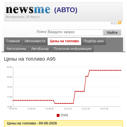
(АВТО)
Воскресенье, 09 Август
RSS
Поиск
Главная
Автоновости
Цены на топливо
Подбор шин
Автосалоны
АвтоБазар
Полезная информация
Цены на топливо А95
82.45
80.80
79.15
77.50
75.85
01.06.26
11.06.26
21.06.26
11.07.26
21.07.26
31.07.26
OVIS
Цены на топливо - 09-08-2026