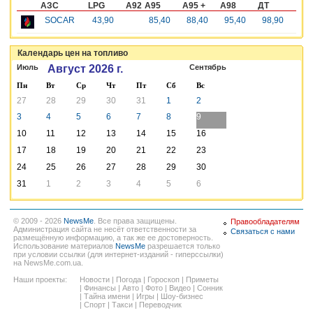
АЗС
LPG
A92
A95
A95 +
A98
ДТ
SOCAR
43,90
85,40
88,40
95,40
98,90
Календарь цен на топливо
Июль
Август 2026 г.
Сентябрь
Пн
Вт
Ср
Чт
Пт
Сб
Вс
27
28
29
30
31
1
2
3
4
5
6
7
8
9
10
11
12
13
14
15
16
17
18
19
20
21
22
23
24
25
26
27
28
29
30
31
1
2
3
4
5
6
© 2009 - 2026
NewsMe
. Все права защищены.
Правообладателям
Администрация сайта не несёт ответственности за
Связаться с нами
размещённую информацию, а так же ее достоверность.
Использование материалов
NewsMe
разрешается только
при условии ссылки (для интернет-изданий - гиперссылки)
на NewsMe.com.ua.
Наши проекты:
Новости
|
Погода
|
Гороскоп
|
Приметы
|
Финансы
|
Авто
|
Фото
|
Видео
|
Сонник
|
Тайна имени
|
Игры
|
Шоу-бизнес
|
Спорт
|
Такси
|
Переводчик