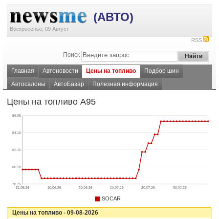
(АВТО)
Воскресенье, 09 Август
RSS
Поиск
Главная
Автоновости
Цены на топливо
Подбор шин
Автосалоны
АвтоБазар
Полезная информация
Цены на топливо А95
86.05
84.10
82.15
80.20
78.25
31.05.26
10.06.26
20.06.26
10.07.26
20.07.26
30.07.26
SOCAR
Цены на топливо - 09-08-2026