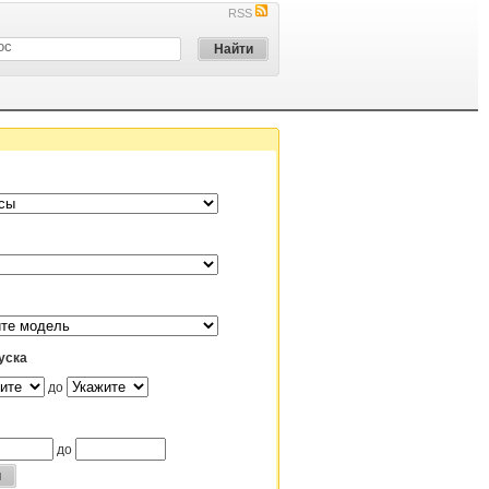
RSS
уска
до
до