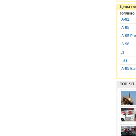
Цены то
Топливо
А-92
А-95
А-95 Pr
А-98
ДТ
Газ
A-95 Eu
TOP
ЧП