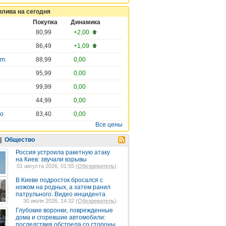
плива на сегодня
Покупка
Динамика
80,99
+2,00
86,49
+1,09
em.
88,99
0,00
95,99
0,00
99,99
0,00
44,99
0,00
ro
83,40
0,00
Все цены
|
Общество
Россия устроила ракетную атаку
на Киев: звучали взрывы
01 августа 2026, 01:55 (
Обозреватель
)
В Киеве подросток бросался с
ножом на родных, а затем ранил
патрульного. Видео инцидента
30 июля 2026, 14:32 (
Обозреватель
)
Глубокие воронки, поврежденные
дома и сгоревшие автомобили:
последствия обстрела со стороны