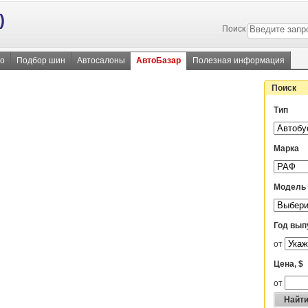
)
Поиск
во
Подбор шин
Автосалоны
АвтоБазар
Полезная информация
Поиск
Тип
Марка
Модель
Год вып
от
Цена, $
от