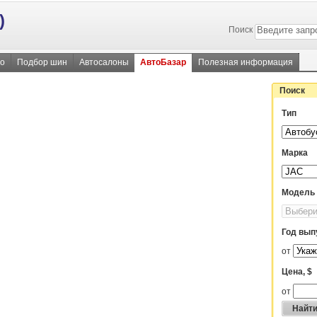
)
Поиск
во
Подбор шин
Автосалоны
АвтоБазар
Полезная информация
Поиск
Тип
Марка
Модель
Год вып
от
Цена, $
от