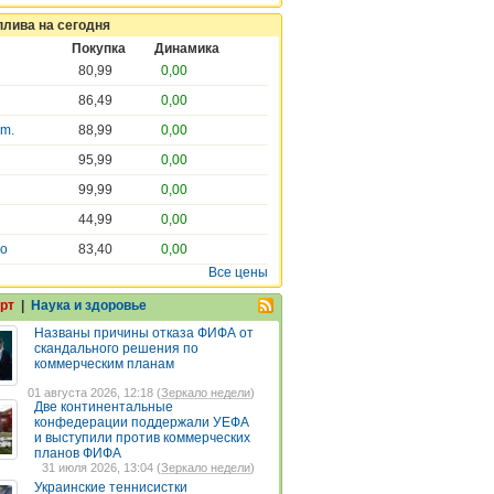
плива на сегодня
Покупка
Динамика
80,99
0,00
86,49
0,00
em.
88,99
0,00
95,99
0,00
99,99
0,00
44,99
0,00
ro
83,40
0,00
Все цены
рт
|
Наука и здоровье
Названы причины отказа ФИФА от
скандального решения по
коммерческим планам
01 августа 2026, 12:18 (
Зеркало недели
)
Две континентальные
конфедерации поддержали УЕФА
и выступили против коммерческих
планов ФИФА
31 июля 2026, 13:04 (
Зеркало недели
)
Украинские теннисистки