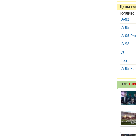
Цены то
Топливо
А-92
А-95
А-95 Pr
А-98
ДТ
Газ
A-95 Eu
TOP
Спо