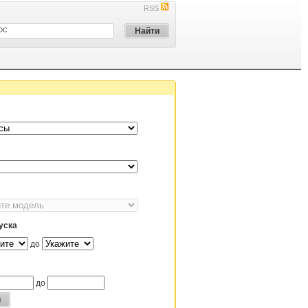
RSS
уска
до
до