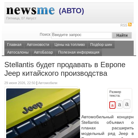
(АВТО)
Пятница, 07 Август
RSS
Поиск
Главная
Автоновости
Цены на топливо
Подбор шин
Автосалоны
АвтоБазар
Полезная информация
Stellantis будет продавать в Европе
Jeep китайского производства
|
29 июня 2026, 22:50
Автомобили
Размер
текста:
Автомобильный концерн
Stellantis объявил о
планах расширить
модельный ряд Jeep в