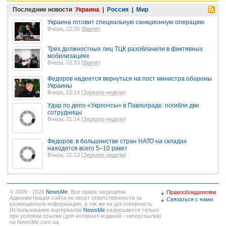
Последние новости
Украина
|
Россия
|
Мир
Украина готовит специальную санкционную операцию
Вчера, 22:33 (
Bigmir
)
Трех должностных лиц ТЦК разоблачили в фиктивных
мобилизациях
Вчера, 22:33 (
Bigmir
)
Федоров надеется вернуться на пост министра обороны
Украины
Вчера, 22:14 (
Зеркало недели
)
Удар по депо «Укрпочты» в Павлограде: погибли две
сотрудницы
Вчера, 21:14 (
Зеркало недели
)
Федоров: в большинстве стран НАТО на складах
находится всего 5–10 ракет
Вчера, 21:13 (
Зеркало недели
)
© 2009 - 2026
NewsMe
. Все права защищены.
Правообладателям
Администрация сайта не несёт ответственности за
Связаться с нами
размещённую информацию, а так же ее достоверность.
Использование материалов
NewsMe
разрешается только
при условии ссылки (для интернет-изданий - гиперссылки)
на NewsMe.com.ua.