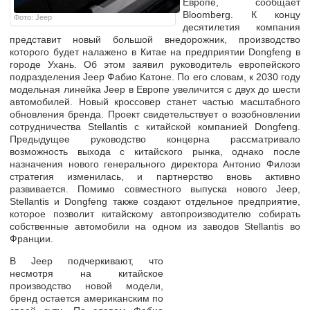
Европе, сообщает
Bloomberg. К концу
Фото: Jeep
десятилетия компания
представит новый большой внедорожник, производство
которого будет налажено в Китае на предприятии Dongfeng в
городе Ухань. Об этом заявил руководитель европейского
подразделения Jeep Фабио Катоне. По его словам, к 2030 году
модельная линейка Jeep в Европе увеличится с двух до шести
автомобилей. Новый кроссовер станет частью масштабного
обновления бренда. Проект свидетельствует о возобновлении
сотрудничества Stellantis с китайской компанией Dongfeng.
Предыдущее руководство концерна рассматривало
возможность выхода с китайского рынка, однако после
назначения нового генерального директора Антонио Филози
стратегия изменилась, и партнерство вновь активно
развивается. Помимо совместного выпуска нового Jeep,
Stellantis и Dongfeng также создают отдельное предприятие,
которое позволит китайскому автопроизводителю собирать
собственные автомобили на одном из заводов Stellantis во
Франции.
В Jeep подчеркивают, что
несмотря на китайское
производство новой модели,
бренд остается американским по