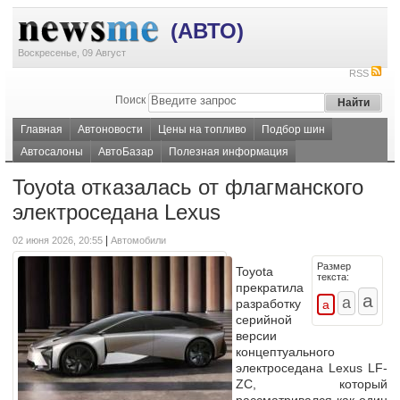
(АВТО)
Воскресенье, 09 Август
RSS
Поиск
Главная
Автоновости
Цены на топливо
Подбор шин
Автосалоны
АвтоБазар
Полезная информация
Toyota отказалась от флагманского
электроседана Lexus
|
02 июня 2026, 20:55
Автомобили
Размер
Toyota
текста:
прекратила
разработку
серийной
версии
концептуального
электроседана Lexus LF-
ZC, который