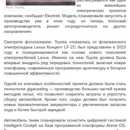
рассматривался как один
из важнейших
Фото: Toyota
электрических проектов
компании, сообщает Electrek. Модель планировали запустить в
производство уже в этом году, но теперь японский
автопроизводитель решил сосредоточиться на других
направлениях.
Cмотрите фотогалерею: Toyota отказалась от флагманского
электроседана Lexus Концепт LF-ZC был представлен в 2023
году и позиционировался как основа нового поколения
электромобилей Lexus. Именно на нем Toyota должна была
впервые внедрить ряд передовых технологий, включая новую
платформу, современную программную архитектуру и батареи
повышенной эффективности.
Одной из ключевых особенностей проекта должна была стать
технология gigacasting — производство больших частей кузова
методом литья, что позволяет сократить затраты и упростить
сборку автомобиля. Кроме того, седан должен был получить
новые призматические аккумуляторы с увеличенным запасом
хода и более быстрой зарядкой.
Автомобиль также планировали оснастить цифровой системой
Intelligent Cockpit на базе программной платформы Arene OS.