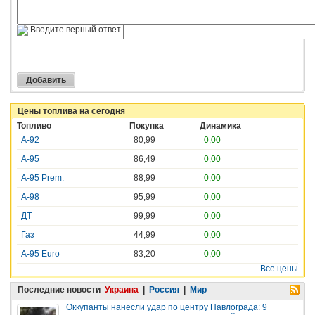
Введите верный ответ
Цены топлива на сегодня
Топливо
Покупка
Динамика
А-92
80,99
0,00
А-95
86,49
0,00
А-95 Prem.
88,99
0,00
А-98
95,99
0,00
ДТ
99,99
0,00
Газ
44,99
0,00
A-95 Euro
83,20
0,00
Все цены
Последние новости
Украина
|
Россия
|
Мир
Оккупанты нанесли удар по центру Павлограда: 9