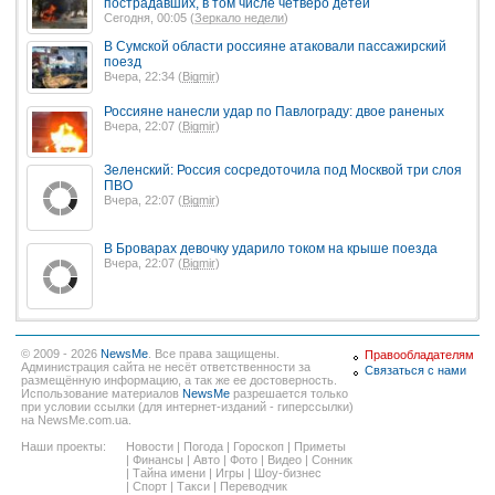
пострадавших, в том числе четверо детей
Сегодня, 00:05 (
Зеркало недели
)
В Сумской области россияне атаковали пассажирский
поезд
Вчера, 22:34 (
Bigmir
)
Россияне нанесли удар по Павлограду: двое раненых
Вчера, 22:07 (
Bigmir
)
Зеленский: Россия сосредоточила под Москвой три слоя
ПВО
Вчера, 22:07 (
Bigmir
)
В Броварах девочку ударило током на крыше поезда
Вчера, 22:07 (
Bigmir
)
© 2009 - 2026
NewsMe
. Все права защищены.
Правообладателям
Администрация сайта не несёт ответственности за
Связаться с нами
размещённую информацию, а так же ее достоверность.
Использование материалов
NewsMe
разрешается только
при условии ссылки (для интернет-изданий - гиперссылки)
на NewsMe.com.ua.
Наши проекты:
Новости
|
Погода
|
Гороскоп
|
Приметы
|
Финансы
|
Авто
|
Фото
|
Видео
|
Сонник
|
Тайна имени
|
Игры
|
Шоу-бизнес
|
Спорт
|
Такси
|
Переводчик