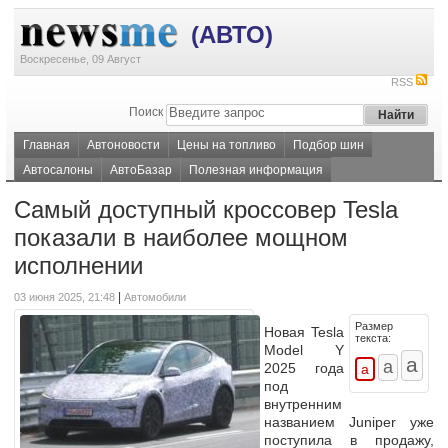
(АВТО)
Воскресенье, 09 Август
RSS
Поиск
Главная
Автоновости
Цены на топливо
Подбор шин
Автосалоны
АвтоБазар
Полезная информация
Самый доступный кроссовер Tesla
показали в наиболее мощном
исполнении
|
03 июня 2025, 21:48
Автомобили
Размер
Новая Tesla
текста:
Model Y
2025 года
под
внутренним
названием Juniper уже
поступила в продажу,