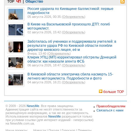
TOP
ЧП
|
Общество
Россия ударила по Киевщине баллистикой: первые
подробности
05 августа 2026, 00:35 (
Обозреватель
)
В Киеве на Васильковской произошло ДТП: погиб
мотоциклист.
02 августа 2026, 15:42 (
Обозреватель
)
Заботилась об учениках и поддерживала учителей: в
результате удара РФ по Киевской области погибли
директор киевского лицея, её м
Вчера, 13:40 (
Обозреватель
)
Клирик УПЦ (МП) корректировал обстрелы Донецкой
области: как наказали агента ФСБ
06 августа 2026, 18:47 (
Обозреватель
)
В Киевской области электричка сбила насмерть 15-
летнего мотоциклиста. Подробности и фото
04 августа 2026, 16:21 (
Обозреватель
)
больше TOP
© 2009 - 2026
NewsMe
. Все права защищены.
Правообладателям
Администрация сайта не несёт ответственности за
Связаться с нами
размещённую информацию, а так же ее достоверность.
Использование материалов
NewsMe
разрешается только
при условии ссылки (для интернет-изданий - гиперссылки)
на NewsMe.com.ua.
Наши проекты:
Новости
|
Погода
|
Гороскоп
|
Приметы