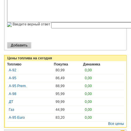
Введите верный ответ
Цены топлива на сегодня
Топливо
Покупка
Динамика
А-92
80,99
0,00
А-95
86,49
0,00
А-95 Prem.
88,99
0,00
А-98
95,99
0,00
ДТ
99,99
0,00
Газ
44,99
0,00
A-95 Euro
83,20
0,00
Все цены