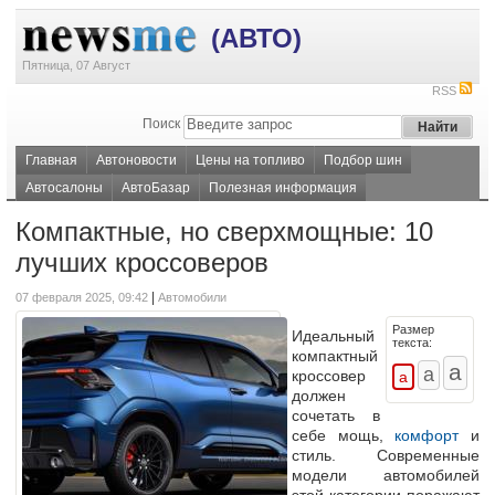
(АВТО)
Пятница, 07 Август
RSS
Поиск
Главная
Автоновости
Цены на топливо
Подбор шин
Автосалоны
АвтоБазар
Полезная информация
Компактные, но сверхмощные: 10
лучших кроссоверов
|
07 февраля 2025, 09:42
Автомобили
Размер
Идеальный
текста:
компактный
кроссовер
должен
сочетать в
себе мощь,
комфорт
и
стиль. Современные
модели автомобилей