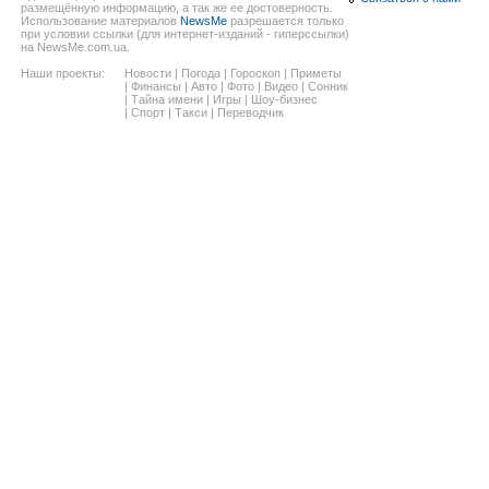
размещённую информацию, а так же ее достоверность.
Использование материалов
NewsMe
разрешается только
при условии ссылки (для интернет-изданий - гиперссылки)
на NewsMe.com.ua.
Наши проекты:
Новости
|
Погода
|
Гороскоп
|
Приметы
|
Финансы
|
Авто
|
Фото
|
Видео
|
Сонник
|
Тайна имени
|
Игры
|
Шоу-бизнес
|
Спорт
|
Такси
|
Переводчик