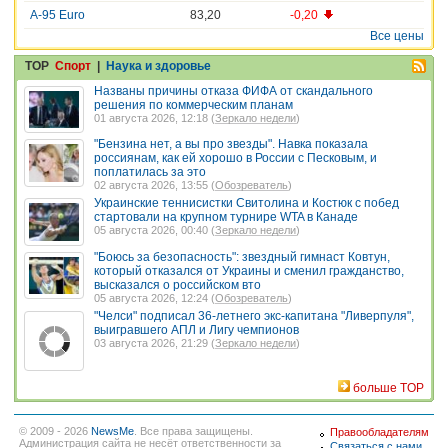
A-95 Euro
83,20
-0,20
Все цены
TOP
Спорт
|
Наука и здоровье
Названы причины отказа ФИФА от скандального
решения по коммерческим планам
01 августа 2026, 12:18 (
Зеркало недели
)
"Бензина нет, а вы про звезды". Навка показала
россиянам, как ей хорошо в России с Песковым, и
поплатилась за это
02 августа 2026, 13:55 (
Обозреватель
)
Украинские теннисистки Свитолина и Костюк с побед
стартовали на крупном турнире WTA в Канаде
05 августа 2026, 00:40 (
Зеркало недели
)
"Боюсь за безопасность": звездный гимнаст Ковтун,
который отказался от Украины и сменил гражданство,
высказался о российском вто
05 августа 2026, 12:24 (
Обозреватель
)
"Челси" подписал 36-летнего экс-капитана "Ливерпуля",
выигравшего АПЛ и Лигу чемпионов
03 августа 2026, 21:29 (
Зеркало недели
)
больше TOP
© 2009 - 2026
NewsMe
. Все права защищены.
Правообладателям
Администрация сайта не несёт ответственности за
Связаться с нами