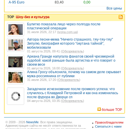
A-95 Euro
83,40
0,00
Все цены
TOP
Шоу-биз и культура
Булитко показала лицо через полгода после
пластической операции
31 июля 2026, 22:17 (
ivona.com.ua
)
Автора песни-мема "Ничего страшного, тяу-тяу-тяу"
Зипулю, биография которого "окутана тайной",
мобилизовали
01 августа 2026, 09:41 (
Обозреватель
)
Ариана Гранде напугала фанатов своей чрезмерной
худобой: какой раньше была артистка и что говорит о
своем весе
01 августа 2026, 16:00 (
Обозреватель
)
Алина Гросу объяснила, почему на самом деле скрывает
мужа-россиянина от публики
31 июля 2026, 17:20 (
Обозреватель
)
Загадочное исчезновение после громкого успеха: что
случилось с Клавдией Петровной и как она изменилась
после фурора во Дворце сп
04 августа 2026, 03:35 (
Обозреватель
)
больше TOP
© 2009 - 2026
NewsMe
. Все права защищены.
Правообладателям
Администрация сайта не несёт ответственности за
Связаться с нами
размещённую информацию, а так же ее достоверность.