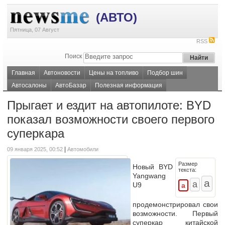
(АВТО)
Пятница, 07 Август
RSS
Поиск
Главная
Автоновости
Цены на топливо
Подбор шин
Автосалоны
АвтоБазар
Полезная информация
Прыгает и ездит на автопилоте: BYD
показал возможности своего первого
суперкара
|
09 января 2025, 00:52
Автомобили
Размер
Новый BYD
текста:
Yangwang
U9
продемонстрировал свои
возможности. Первый
суперкар китайской