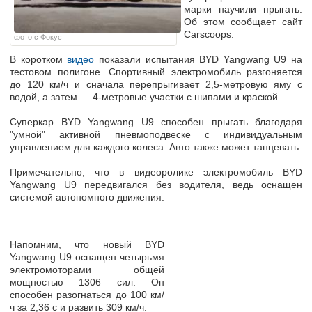
марки научили прыгать.
Об этом сообщает сайт
Carscoops.
фото с Фокус
В коротком
видео
показали испытания BYD Yangwang U9 на
тестовом полигоне. Спортивный электромобиль разгоняется
до 120 км/ч и сначала перепрыгивает 2,5-метровую яму с
водой, а затем — 4-метровые участки с шипами и краской.
Суперкар BYD Yangwang U9 способен прыгать благодаря
"умной" активной пневмоподвеске с индивидуальным
управлением для каждого колеса. Авто также может танцевать.
Примечательно, что в видеоролике электромобиль BYD
Yangwang U9 передвигался без водителя, ведь оснащен
системой автономного движения.
Напомним, что новый BYD
Yangwang U9 оснащен четырьмя
электромоторами общей
мощностью 1306 сил. Он
способен разогнаться до 100 км/
ч за 2,36 с и развить 309 км/ч.