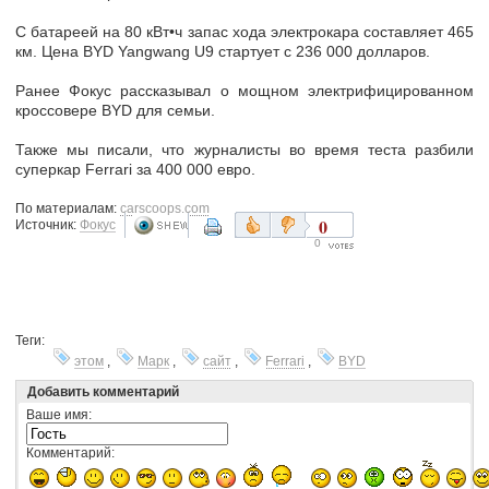
С батареей на 80 кВт•ч запас хода электрокара составляет 465
км. Цена BYD Yangwang U9 стартует с 236 000 долларов.
Ранее Фокус рассказывал о мощном электрифицированном
кроссовере BYD для семьи.
Также мы писали, что журналисты во время теста разбили
суперкар Ferrari за 400 000 евро.
По материалам:
carscoops.com
0
Источник:
Фокус
0
Теги:
этом
,
Марк
,
сайт
,
Ferrari
,
BYD
Добавить комментарий
Ваше имя:
Комментарий: