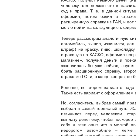
КАСКО, получил немного денег (на
человеку тоже должны что-то насчит
суд и права. Т. е. в данной ситуа
оформил, потом ездил в страх
расширенную справку из ГАИ, и вот 
могло пойти на калькуляцию с фирме
Теперь рассмотрим аналогичную ситу
автомобиль, вышел, извинился, дал 
штраф) на краску, пиво, шоколадк
страховую по КАСКО, оформил повре
магазине», получил деньги и поех
закончилась бы уже сейчас, спуст
брать расширенную справку, второ
страховке ГО, и, в конце концов, не 
Конечно, во втором варианте надо 
Также есть вариант с оформлением 
Но, согласитесь, выбрав самый прав
выбрал и самый тернистый путь. Жал
извинился перед человеком, стар
выплату денег ему, чтобы поскорее 
себя я взял опыт, что в мелкой а
недорогом автомобиле – легче
небольшой суммой денег, которые п