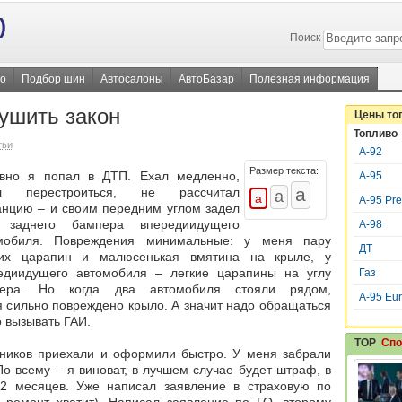
)
Поиск
во
Подбор шин
Автосалоны
АвтоБазар
Полезная информация
ушить закон
Цены то
Топливо
тьи
А-92
Размер текста:
вно я попал в ДТП. Ехал медленно,
А-95
ел перестроиться, не рассчитал
А-95 Pr
анцию – и своим передним углом задел
 заднего бампера впередиидущего
А-98
мобиля. Повреждения минимальные: у меня пару
ДТ
их царапин и малюсенькая вмятина на крыле, у
едиидущего автомобиля – легкие царапины на углу
Газ
пера. Но когда два автомобиля стояли рядом,
A-95 Eu
я сильно повреждено крыло. А значит надо обращаться
о вызывать ГАИ.
TOP
Спо
шников приехали и оформили быстро. У меня забрали
По всему – я виноват, в лучшем случае будет штраф, в
2 месяцев. Уже написал заявление в страховую по