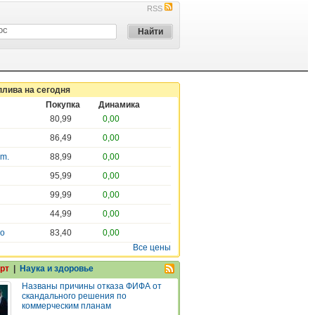
RSS
плива на сегодня
Покупка
Динамика
80,99
0,00
86,49
0,00
em.
88,99
0,00
95,99
0,00
99,99
0,00
44,99
0,00
ro
83,40
0,00
Все цены
рт
|
Наука и здоровье
Названы причины отказа ФИФА от
скандального решения по
коммерческим планам