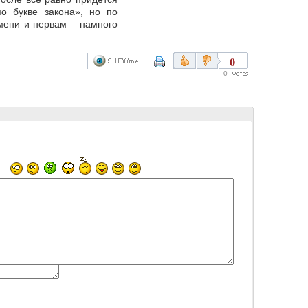
о букве закона», но по
емени и нервам – намного
0
0