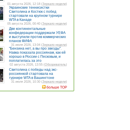
01 августа 2026, 12:18 (
Зеркало недели
)
Украинские теннисистки
Свитолина и Костюк с побед
стартовали на крупном турнире
WTA в Канаде
05 августа 2026, 00:40 (
Зеркало недели
)
Две континентальные
конфедерации поддержали УЕФА
и выступили против коммерческих
планов ФИФА
31 июля 2026, 13:04 (
Зеркало недели
)
"Бензина нет, а вы про звезды".
Навка показала россиянам, как ей
хорошо в России с Песковым, и
поплатилась за это
02 августа 2026, 13:55 (
Обозреватель
)
Свитолина с победы над экс-
россиянкой стартовала на
турнире WTA в Вашингтоне
31 июля 2026, 10:30 (
Зеркало недели
)
больше TOP