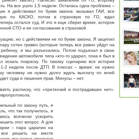
 ремонт хватит). Написал заявление по ГО, второму
ать. На все ушло 1,5 недели. Осталась одна проблема –
ции я действовал по букве закона: вызывал ГАИ, все
овую по КАСКО, потом в страховую по ГО, ждал
теперь остался суд. И это я еще сберег время, которое
нной СТО и ее согласование в страховой.
ацию, но с действиями не по букве закона. Я зацепил
пару сотен гривен (которые теперь все равно уйдут на
у ребенку, и мы разъехались. Потом подъехал в свою
ждение автомобиля типа «кто-то ударил, пока я был в
ал искать покраску. По такому сценарию вся история
я 1-2 недели после ДТП. В плюсах – время: не нужно
му человеку не нужно долго ждать выплату по моей
будет суда и лишения прав. Минусы – нет.
взять расписку, что «претензий и пострадавших нет».
европротокола.
ильный по закону путь, я
ь, что так получилось, я
аюсь всячески ускорить
решить этот вопрос. А для
варии – пара царапин на
 все решить на месте
осле все равно придется