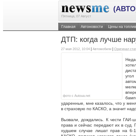
(АВТО
Пятница, 07 Август
Главная
Автоновости
Цены на топли
ДТП: когда лучше нар
|
|
27 мая 2012, 10:04
Автомобили
Оригинал ста
Неда
хот
дист
угол
авто
мелк
впер
фото с Autoua.net
бам
ударенные, мне казалось, что у мен
в страховую по КАСКО, а значит над
Вызвали, дождались. К чести ГАИ-
права и сейчас передают их в суд. 
худшем случае лишат прав на 6-1