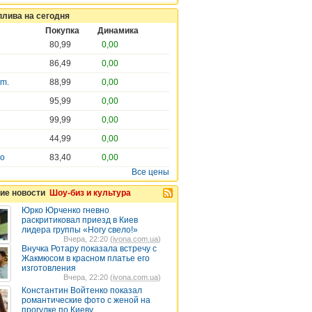
плива на сегодня
Покупка
Динамика
80,99
0,00
86,49
0,00
em.
88,99
0,00
95,99
0,00
99,99
0,00
44,99
0,00
ro
83,40
0,00
Все цены
ие новости
Шоу-биз и культура
Юрко Юрченко гневно
раскритиковал приезд в Киев
лидера группы «Ногу свело!»
Вчера, 22:20 (
ivona.com.ua
)
Внучка Ротару показала встречу с
Жакмюсом в красном платье его
изготовления
Вчера, 22:20 (
ivona.com.ua
)
Константин Войтенко показал
романтические фото с женой на
прогулке по Киеву