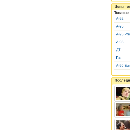
Цены то
Топливо
А-92
А-95
А-95 Pr
А-98
ДТ
Газ
A-95 Eu
Последн