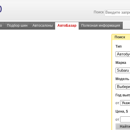
)
Поиск
во
Подбор шин
Автосалоны
АвтоБазар
Полезная информация
Поиск
Тип
Марка
Модель
Год вып
от
Цена, $
от