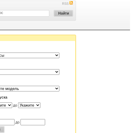
RSS
уска
до
до