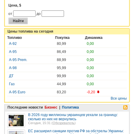
Цена, $
от
до
Цены топлива на сегодня
Топливо
Покупка
Динамика
А-92
80,99
0,00
А-95
86,49
0,00
А-95 Prem.
88,99
0,00
А-98
95,99
0,00
ДТ
99,99
0,00
Газ
44,99
0,00
A-95 Euro
83,20
-0,20
Все цены
Последние новости
Бизнес
|
Политика
В 2026 году миллионы украинцев уехали за границу:
сколько из них не вернулись
Сегодня, 15:31 (
Обозреватель
)
ЕС расширил санкции против РФ за обстрелы Украины: