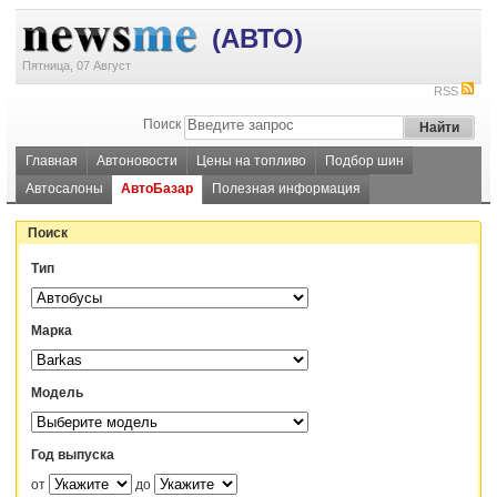
(АВТО)
Пятница, 07 Август
RSS
Поиск
Главная
Автоновости
Цены на топливо
Подбор шин
Автосалоны
АвтоБазар
Полезная информация
Поиск
Тип
Марка
Модель
Год выпуска
от
до