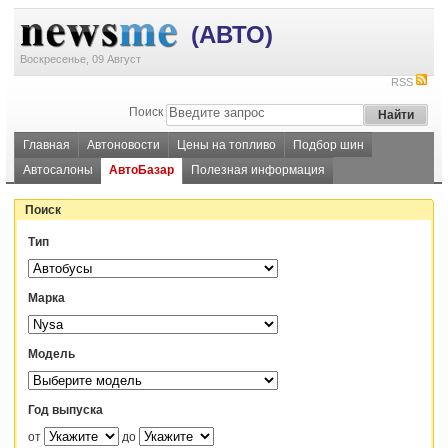
(АВТО)
Воскресенье, 09 Август
RSS
Поиск
Главная
Автоновости
Цены на топливо
Подбор шин
Автосалоны
АвтоБазар
Полезная информация
Поиск
Тип
Марка
Модель
Год выпуска
от
до