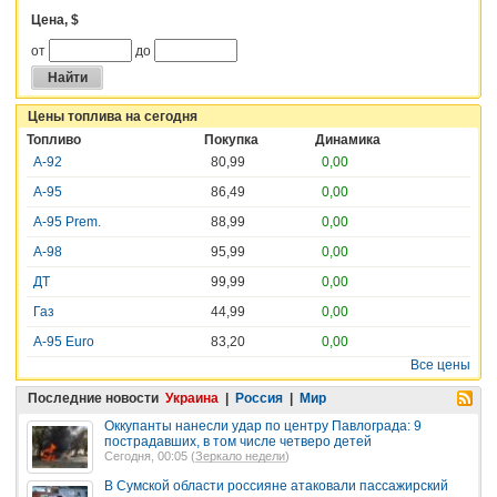
Цена, $
от
до
Цены топлива на сегодня
Топливо
Покупка
Динамика
А-92
80,99
0,00
А-95
86,49
0,00
А-95 Prem.
88,99
0,00
А-98
95,99
0,00
ДТ
99,99
0,00
Газ
44,99
0,00
A-95 Euro
83,20
0,00
Все цены
Последние новости
Украина
|
Россия
|
Мир
Оккупанты нанесли удар по центру Павлограда: 9
пострадавших, в том числе четверо детей
Сегодня, 00:05 (
Зеркало недели
)
В Сумской области россияне атаковали пассажирский