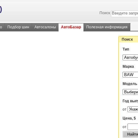
)
Поиск
во
Подбор шин
Автосалоны
АвтоБазар
Полезная информация
Поиск
Тип
Марка
Модель
Год вып
от
Цена, $
от