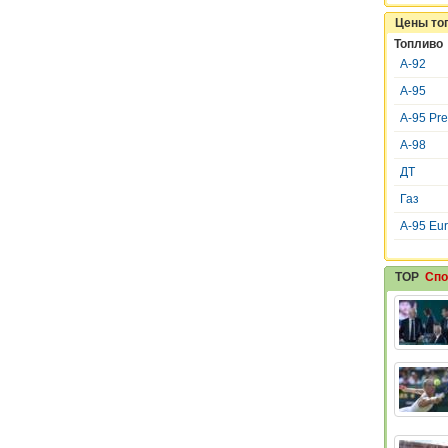
Цены то
Топливо
А-92
А-95
А-95 Pr
А-98
ДТ
Газ
A-95 Eu
TOP
Спо