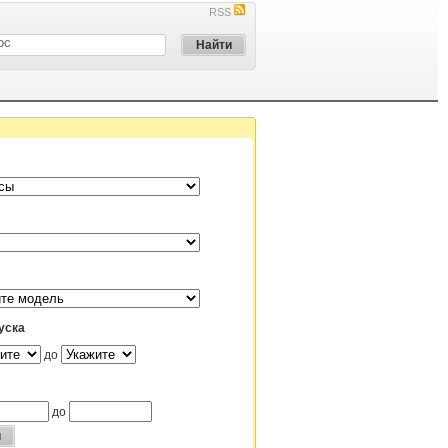
RSS
уска
до
до