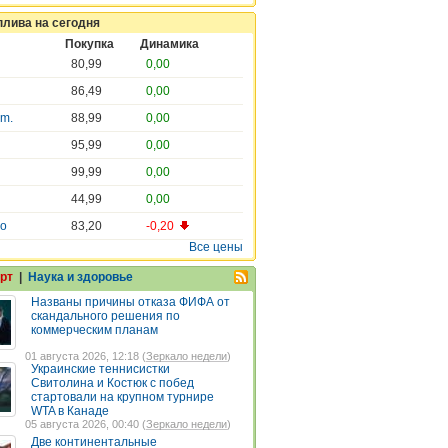
плива на сегодня
Покупка
Динамика
80,99
0,00
86,49
0,00
em.
88,99
0,00
95,99
0,00
99,99
0,00
44,99
0,00
ro
83,20
-0,20
Все цены
рт
|
Наука и здоровье
Названы причины отказа ФИФА от
скандального решения по
коммерческим планам
01 августа 2026, 12:18 (
Зеркало недели
)
Украинские теннисистки
Свитолина и Костюк с побед
стартовали на крупном турнире
WTA в Канаде
05 августа 2026, 00:40 (
Зеркало недели
)
Две континентальные