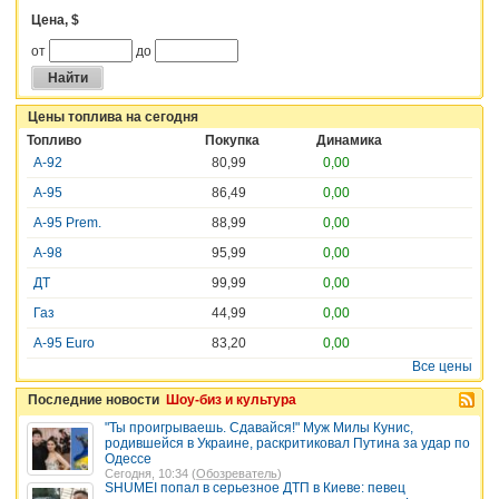
Цена, $
от
до
Цены топлива на сегодня
Топливо
Покупка
Динамика
А-92
80,99
0,00
А-95
86,49
0,00
А-95 Prem.
88,99
0,00
А-98
95,99
0,00
ДТ
99,99
0,00
Газ
44,99
0,00
A-95 Euro
83,20
0,00
Все цены
Последние новости
Шоу-биз и культура
"Ты проигрываешь. Сдавайся!" Муж Милы Кунис,
родившейся в Украине, раскритиковал Путина за удар по
Одессе
Сегодня, 10:34 (
Обозреватель
)
SHUMEI попал в серьезное ДТП в Киеве: певец