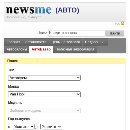
(АВТО)
Воскресенье, 09 Август
RSS
Поиск
Главная
Автоновости
Цены на топливо
Подбор шин
Автосалоны
АвтоБазар
Полезная информация
Поиск
Тип
Марка
Модель
Год выпуска
от
до